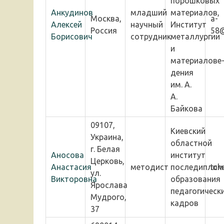
порошковых
Анкудинов
младший
материалов,
Москва,
a-
Алексей
научный
Институт
Россия
58@
Борисович
сотрудник
металлургии
и
материалове
дения
им. А.
А.
Байкова
09107,
Киевский
Украина,
областной
г. Белая
Аносова
институт
Церковь,
Анастасия
методист
последиплом
tch
ул.
Викторовна
образования
Ярослава
педагогическ
Мудрого,
кадров
37