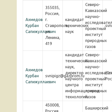
Северо-
355035,
Кавказский
Россия,
научно-
Ахмедов
г.
кандидат
исследовател
Курбан
Ставрополь,
технических
svn
проектный
Сапижуллаевич
ул.
наук
институт
Ленина,
природных
419
газов
кандидат
Северо-
технических
Кавказский
наук,
научно-
Ахмедов
директор
исследовател
(Ст
Курбан
svnipigz@gazprom.ru
научного
проектный
Рос
Сапижуллаевич
центра
институт
информационных
природных
технологий
газов
450008,
Башкирский
Россия,