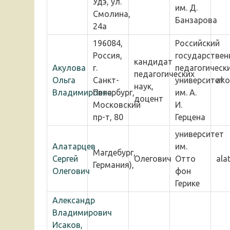
Удэ, ул.
им. Д.
Смолина,
Банзарова
24а
196084,
Российский
Россия,
государствен
кандидат
Акулова
г.
педагогическ
педагогических
Ольга
Санкт-
университет
ako
наук,
Владимировна
Петербург,
им. А.
доцент
Московский
И.
пр-т, 80
Герцена
университет
Алатарцев
им.
Магдeбург,
Сергей
Олегович
Отто
ala
Германия),
Олегович
фон
Герике
Александр
Владимирович
Исаков,