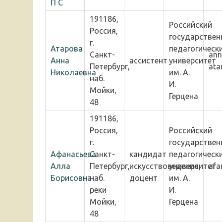
П С
191186,
Российский
Россия,
государствен
г.
Атарова
педагогическ
Санкт-
ann
Анна
ассистент
университет
Петербург,
ata
Николаевна
им. А.
наб.
И.
Мойки,
Герцена
48
191186,
Россия,
Российский
г.
государствен
Афанасьева
Санкт-
кандидат
педагогическ
Алла
Петербург,
искусствоведения,
университет
afa
Борисовна
наб.
доцент
им. А.
реки
И.
Мойки,
Герцена
48