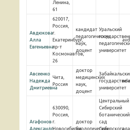
Ленина,
61
620017,
Россия,
кандидат
Уральский
Авдюкова
г.
педагогических
государствен
Алла
Екатеринбург,
avd
наук,
педагогическ
Евгеньевна
пр-т
доцент
университет
Космонавтов,
26
доктор
Авсеенко
Забайкальски
Чита,
медицинских
Надежда
государствен
nda
Россия
наук,
Дмитриевна
университет
доцент
Центральный
630090,
Сибирский
Россия,
ботанический
Агафонов
г.
доктор
сад
Александр
Новосибирск,
биологических
Сибирского
aga