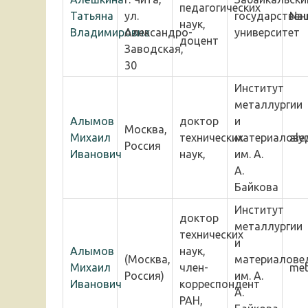
педагогических
Татьяна
ул.
государствен
Na
наук,
Владимировна
Александро-
университет
доцент
Заводская,
30
Институт
металлургии
Алымов
доктор
и
Москва,
Михаил
технических
материалове
aly
Россия
Иванович
наук,
им. А.
А.
Байкова
Институт
доктор
металлургии
технических
и
Алымов
наук,
(Москва,
материалове
Михаил
член-
met
Россия)
им. А.
Иванович
корреспондент
А.
РАН,