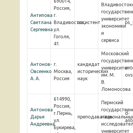
690014,
Владивосток
Россия,
государствен
Антипова
г.
университет
Светлана
Владивосток,
ассистент
ps_
экономики
Сергеевна
ул.
и
Гоголя,
сервиса
41
Московский
государствен
Антонов-
г.
кандидат
университет
ant
Овсеенко
Москва,
исторических
им. М.
ovs
А. А.
Россия
наук
В.
Ломоносова
614990,
Пермский
Россия,
Антонова
государствен
г. Пермь,
d-
Дарья
преподаватель
национальны
ул.
ant
Андреевна
исследовател
Букирева,
университет