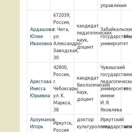
управления
672039,
Россия,
кандидат
Ардашова
г. Чита,
Забайкальски
педагогических
Юлия
ул.
государствен
Ms.
наук,
Ивановна
Александро-
университет
доцент
Заводская,
30
42800,
Чувашский
Россия,
государствен
кандидат
Арестова
г.
педагогическ
биологических
Инесса
Чебоксары,
университет
nes
наук,
Юрьевна
ул. К.
имени
доцент
Маркса,
И. Я.
38
Яковлева
Арзуманов
доктор
Иркутский
Иркутск,
Игорь
культурологии,
государствен
ars
Россия