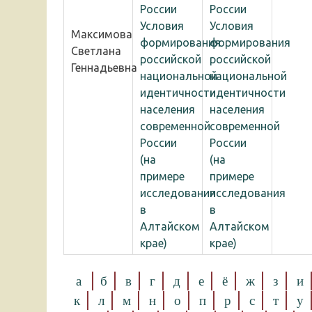
России
России
Условия
Условия
Максимова
формирования
формирования
Светлана
российской
российской
Геннадьевна
национальной
национальной
идентичности
идентичности
населения
населения
современной
современной
России
России
(на
(на
примере
примере
исследования
исследования
в
в
Алтайском
Алтайском
крае)
крае)
а
б
в
г
д
е
ё
ж
з
и
к
л
м
н
о
п
р
с
т
у