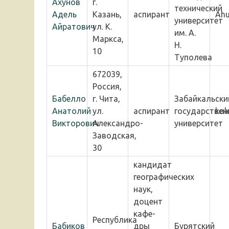
Ахунов
г.
технический
Адель
Казань,
аспирант
Ahu
университет
Айратович
ул. К.
им. А.
Маркса,
Н.
10
Туполева
672039,
Россия,
Бабелло
г. Чита,
Забайкальски
Анатолий
ул.
аспирант
государствен
kol
Викторович
Александро-
университет
Заводская,
30
кандидат
географических
наук,
доцент
кафе-
Республика
Бабиков
дры
Бурятский