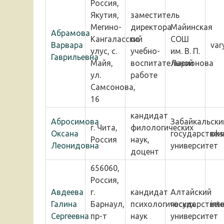
Россия,
Якутия,
заместитель
Мегино-
директора
Майинская
Абрамова
Кангаласский
по
СОШ
Варвара
var
улус, с.
учебно-
им. В. П.
Гаврильевна
Майя,
воспитательной
Ларионова
ул.
работе
Самсонова,
16
кандидат
Абросимова
Забайкальски
г. Чита,
филологических
Оксана
государствен
oks
Россия
наук,
Леонидовна
университет
доцент
656060,
Россия,
Авдеева
г.
кандидат
Алтайский
Галина
Барнаул,
психологических
государствен
int
Сергеевна
пр-т
наук
университет