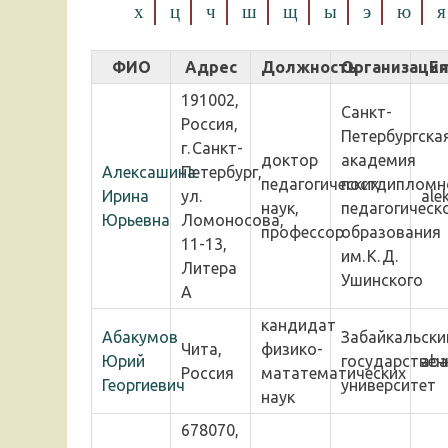
х
ц
ч
ш
щ
ы
э
ю
я
ФИО
Адрес
Должность
Организаци
Em
191002,
Санкт-
Россия,
Петербургска
г. Санкт-
доктор
академия
Aлексашина
Петербург,
педагогических
постдипломн
Ирина
ул.
ale
наук,
педагогическ
Юрьевна
Ломоносова,
профессор
образования
11-13,
им. К. Д.
Литера
Ушинского
А
кандидат
Абакумов
Забайкальски
Чита,
физико-
Юрий
государствен
aba
Россия
мататематических
Георгиевич
университет
наук
678070,