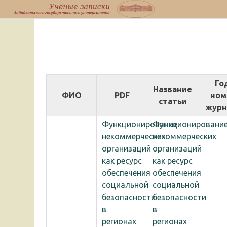
Перейти
к
содержимому
Го
Название
ФИО
PDF
ном
статьи
журн
Функционирование
Функционировани
некоммерческих
некоммерческих
организаций
организаций
как ресурс
как ресурс
обеспечения
обеспечения
социальной
социальной
безопасности
безопасности
в
в
регионах
регионах