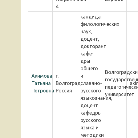
4
кандидат
филологических
наук,
доцент,
докторант
кафе-
дры
общего
Волгоградски
Акимова
г.
и
государствен
Татьяна
Волгоград,
славяно-
aki
педагогическ
Петровна
Россия
русского
университет
языкознания,
доцент
кафедры
русского
языка и
методики