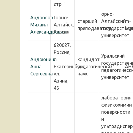
стр. 1
орно-
Андросов
Горно-
старший
Алтайский
m-
Михаил
Алтайск,
преподаватель
государствен
Lig
Александрович
Россия
университет
620027,
Россия,
Уральский
Андрюнина
г.
кандидат
государствен
Анна
Екатеринбург,
педагогических
AH
педагогическ
Сергеевна
ул.
наук
университет
Азина,
46
лаборатория
физикохимии
поверхности
и
ультрадиспе