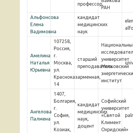
Байкова
профессор,
РАН
Альфонсова
кандидат
ele
Елена
медицинских
alf
Вадимовна
наук
107258,
Национальны
Россия,
исследовател
Амелина
г.
старший
университет
Наталья
Москва,
uni
преподаватель
Московский
Юрьевна
ул.
энергетическ
Красноказарменная,
институт
14
1407,
Болгария,
Софийский
кандидат
г.
университет
Ангелова
медицинских
София,
«Святой
pal
Палмена
наук,
ул.
Климент
доцент
Козиак,
Охридский»