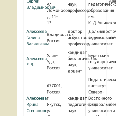
Сергей
Ale
ул.
наук,
педагогическ
Владимирович
Ломоносова,
профессор
образования
д. 11–
им.
13
К. Д. Ушинско
Алексеева
доктор
Дальневосто
Владивосток,
Галина
искусствоведения,
федеральный
ale
Россия
Васильевна
профессор
университет
кандидат
Улан-
Бурятский
Алексеева
биологических
Удэ,
государствен
ast
Е. В.
наук,
Россия
университет
доцент
Педагогическ
677001,
институт
Россия,
Северо-
Алексеева
г.
кандидат
Восточного
Ирина
Якутск,
педагогических
федеральног
ale
Степановна
ул.
наук
университета