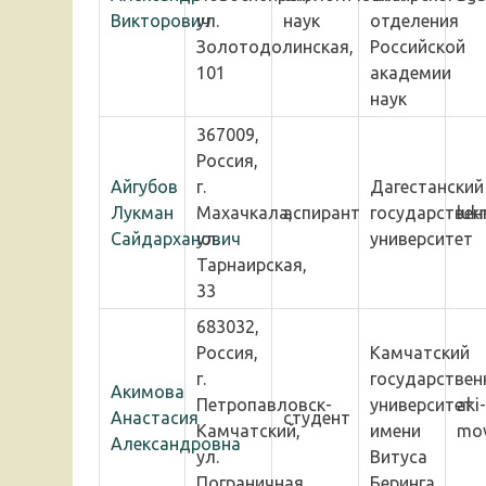
Викторович
ул.
наук
отделения
Золотодолинская,
Российской
101
академии
наук
367009,
Россия,
Айгубов
г.
Дагестанский
Лукман
Махачкала,
аспирант
государствен
luk
Сайдарханович
ул.
университет
Тарнаирская,
33
683032,
Россия,
Камчатский
г.
государствен
Акимова
Петропавловск-
университет
aki-
Анастасия
студент
Камчатский,
имени
mov
Александровна
ул.
Витуса
Пограничная
Беринга