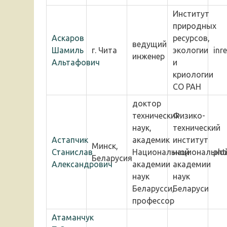
Институт
природных
Аскаров
ресурсов,
ведущий
Шамиль
г. Чита
экологии
inr
инженер
Альтафович
и
криологии
СО РАН
доктор
технических
Физико-
наук,
технический
Астапчик
академик
институт
Минск,
Станислав
Национальной
национально
pht
Беларусия
Александрович
академии
академии
наук
наук
Беларусси,
Беларуси
профессор
Атаманчук