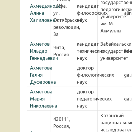
государствен
Ахмедьянова
г. Уфа,
кандидат
педагогическ
Алина
ул.
философских
ali
университет
Халиловна
Октябрьской
наук
им. М.
революции,
Акмуллы
3а
Ахметов
кандидат
Забайкальски
Чита,
Ильдар
технических
государствен
ild
Россия
Геннадьевич
наук
университет
Ахметова
доктор
Галия
филологических
gal
Дуфаровна
наук
Ахметова
доктор
Мария
педагогических
gal
Николаевна
наук
Казанский
420111,
национальны
Россия,
исследовател