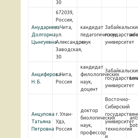
30
672039,
Россия,
Анудариева
г. Чита,
кандидат
Забайкальски
Долгорма
ул.
педагогических
государствен
ado
Цынгуевна
Александро-
наук
университет
Заводская,
30
кандидат
Забайкальски
Анциферова
г. Чита,
филологических
государствен
Ler
Н. Б.
Россия
наук,
университет
доцент
Восточно-
Сибирский
доктор
Анцупова
г. Улан-
государствен
биологических
ant
Татьяна
Удэ,
университет
наук,
bot
Петровна
Россия
технологий
профессор
и