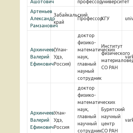
Ашотович
профессор
университет
Артемьев
Забайкальский
Александр
Профессор
КГУ
un
край
Рамзанович
доктор
физико-
Институт
Архинчеев
(Улан-
математических
физического
Валерий
Удэ,
наук,
var
материалове
Ефимович
Россия)
главный
СО РАН
науный
сотрудник
доктор
физико-
математических
наук,
Бурятский
Архинчеев
Улан-
главный
научный
Валерий
Удэ,
var
научный
центр
Ефимович
Россия
сотрудник
СО РАН