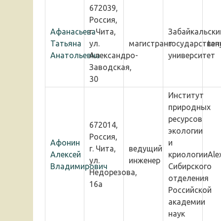
672039,
Россия,
Афанасьева
г. Чита,
Забайкальски
Татьяна
ул.
магистрант
государствен
tan
Анатольевна
Александро-
университет
Заводская,
30
Институт
природных
ресурсов
672014,
экологии
Россия,
Афонин
и
г. Чита,
ведущий
Алексей
криологии
Ale
ул.
инженер
Владимирович
Сибирского
Недорезова,
отделения
16а
Российской
академии
наук