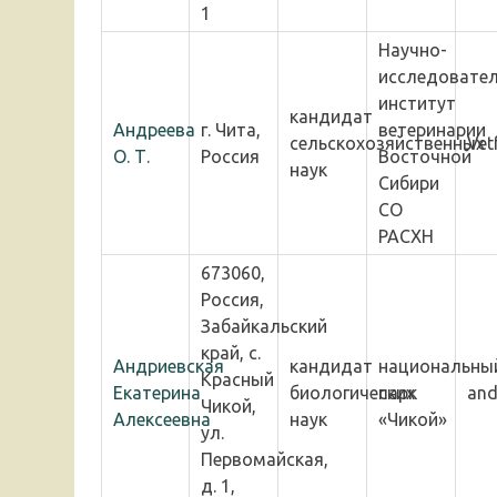
1
Научно-
исследовател
институт
кандидат
Андреева
г. Чита,
ветеринарии
сельскохозяйственных
Vet
О. Т.
Россия
Восточной
наук
Сибири
СО
РАСХН
673060,
Россия,
Забайкальский
край, с.
Андриевская
кандидат
национальны
Красный
Екатерина
биологических
парк
and
Чикой,
Алексеевна
наук
«Чикой»
ул.
Первомайская,
д. 1,