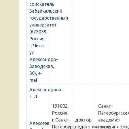
соискатель,
Забайкальский
государственный
университет
(672039,
Россия,
г. Чита,
ул.
Александро-
Заводская,
30), e-
mai
Александрова
Т Л
191002,
Санкт-
Россия,
Петербургска
г. Санкт-
доктор
академия
Алексеев
Петербург,
педагогических
постдипломн