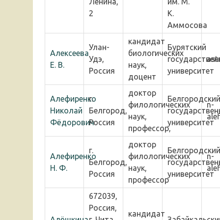
Ленина,
им. М.
2
К.
Аммосова
кандидат
Улан-
Бурятский
Алексеева
биологических
Удэ,
государствен
ast
Е. В.
наук,
Россия
университет
доцент
доктор
Алефиренко
г.
Белгородски
филологических
n-
Николай
Белгород,
государствен
наук,
ale
Фёдорович
Россия
университет
профессор,
доктор
г.
Белгородски
Алефиренко
филологических
n-
Белгород,
государствен
Н. Ф.
наук,
ale
Россия
университет
профессор
672039,
Россия,
кандидат
Алёшкина
г. Чита,
Забайкальски