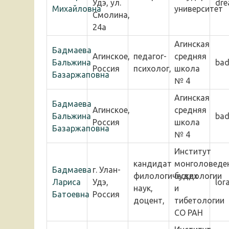
Удэ, ул.
dre
Михайловна
университет
Смолина,
24а
Агинская
Бадмаева
Агинское,
педагог-
средняя
Бальжина
bad
Россия
психолог,
школа
Базаржаповна
№ 4
Агинская
Бадмаева
Агинское,
средняя
Бальжина
bad
Россия
школа
Базаржаповна
№ 4
Институт
кандидат
монголоведен
Бадмаева
г. Улан-
филологических
буддологии
Лариса
Удэ,
lor
наук,
и
Батоевна
Россия
доцент,
тибетологии
СО РАН