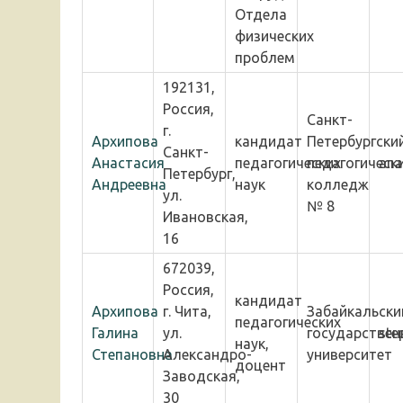
Отдела
физических
проблем
192131,
Россия,
Санкт-
г.
Архипова
кандидат
Петербургски
Санкт-
Анастасия
педагогических
педагогическ
ana
Петербург,
Андреевна
наук
колледж
ул.
№ 8
Ивановская,
16
672039,
Россия,
кандидат
Архипова
г. Чита,
Забайкальски
педагогических
Галина
ул.
государствен
ste
наук,
Степановна
Александро-
университет
доцент
Заводская,
30