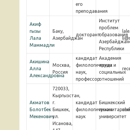
его
преподавания
Институт
Акиф
проблем
гызы
Баку,
lal
докторант
образования
Лала
Азербайджан
li@
Азербайджан
Маммадли
Республики
кандидат
Академия
Акишина
Москва,
филологических
труда и
Алла
rec
Россия
наук,
социальных
Александровна
профессор
отношений
720033,
Кыргызстан,
Акматов
г.
кандидат
Бишкекский
Болотбек
Бишкек,
филологических
гуманитарны
abm
Мекенович
ул.
наук
университет
Исанова,