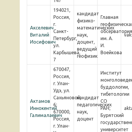
147
194021,
кандидат
Россия,
Главная
физико-
г.
геофизическа
Акселевич
математических
Санкт-
обсерватори
Виталий
наук,
vak
Петербург,
им. А.
Иосифович
доцент,
ул.
И.
ведущий
Карбышева,
Воейкова
геофизик
7
670047,
Институт
Россия,
монголоведен
г. Улан-
буддологии,
Удэ, ул.
тибетологии
Сахьяновой,
кандидат
Актамов
СО
6;
педагогических
Иннокентий
РАН;
akt
670000,
наук,
Галималаевич
Бурятский
Россия,
доцент
государствен
г. Улан-
университет