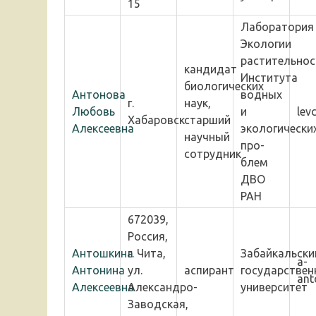
15
Лаборатория
Экологии
растительнос
кандидат
Института
биологических
Антонова
водных
г.
наук,
Любовь
и
lev
Хабаровск
старший
Алексеевна
экологически
научный
про-
сотрудник
блем
ДВО
РАН
672039,
Россия,
Антошкина
г. Чита,
Забайкальски
a-
Антонина
ул.
аспирант
государствен
ant
Алексеевна
Александро-
университет
Заводская,