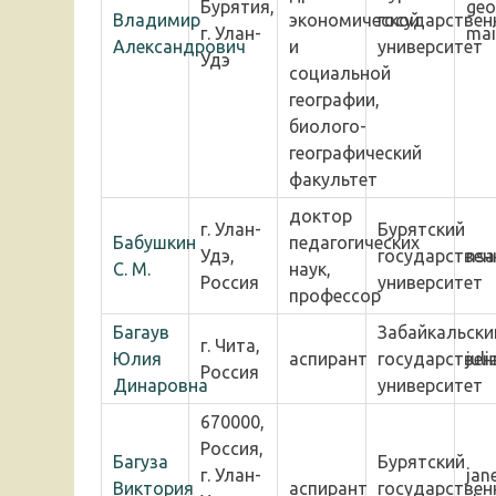
Бурятия,
geo
Владимир
экономической
государствен
г. Улан-
mai
Александрович
и
университет
Удэ
социальной
географии,
биолого-
географический
факультет
доктор
г. Улан-
Бурятский
Бабушкин
педагогических
Удэ,
государствен
nsa
С. М.
наук,
Россия
университет
профессор
Багаув
Забайкальски
г. Чита,
Юлия
аспирант
государствен
jul
Россия
Динаровна
университет
670000,
Россия,
Багуза
Бурятский
г. Улан-
jan
Виктория
аспирант
государствен